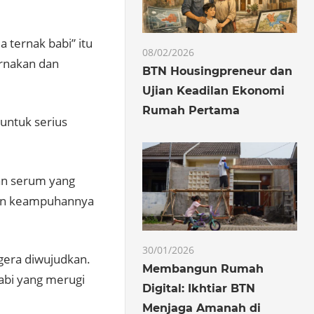
ternak babi” itu
08/02/2026
ernakan dan
BTN Housingpreneur dan
Ujian Keadilan Ekonomi
Rumah Pertama
untuk serius
an serum yang
kan keampuhannya
30/01/2026
gera diwujudkan.
Membangun Rumah
abi yang merugi
Digital: Ikhtiar BTN
Menjaga Amanah di