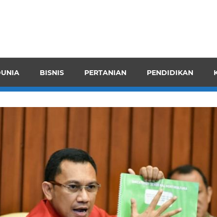
pendensI
juangkan
n
UNIA
BISNIS
PERTANIAN
PENDIDIKAN
ran