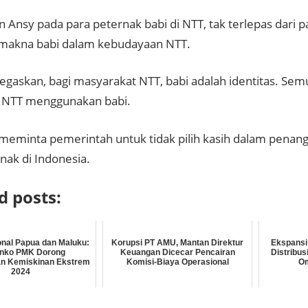
n Ansy pada para peternak babi di NTT, tak terlepas dari
makna babi dalam kebudayaan NTT.
gaskan, bagi masyarakat NTT, babi adalah identitas. Semu
di NTT menggunakan babi.
meminta pemerintah untuk tidak pilih kasih dalam penan
nak di Indonesia.
d posts:
nal Papua dan Maluku:
Korupsi PT AMU, Mantan Direktur
Ekspansi 
nko PMK Dorong
Keuangan Dicecar Pencairan
Distribus
n Kemiskinan Ekstrem
Komisi-Biaya Operasional
Om
2024