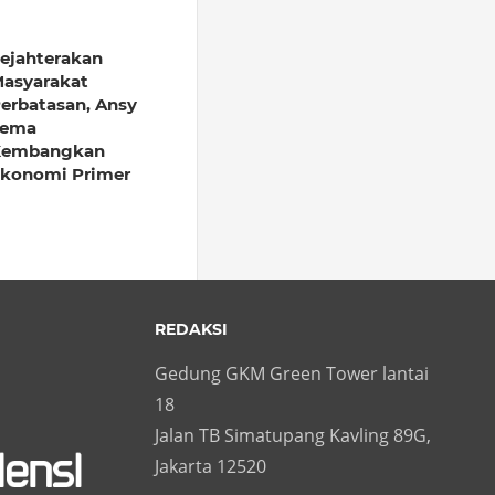
ejahterakan
asyarakat
erbatasan, Ansy
Lema
Kembangkan
konomi Primer
REDAKSI
Gedung GKM Green Tower lantai
18
Jalan TB Simatupang Kavling 89G,
Jakarta 12520