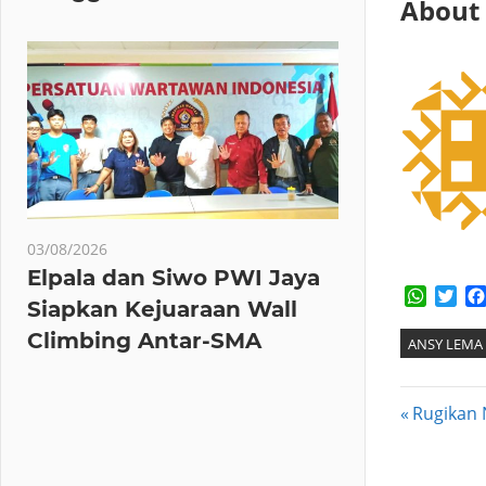
About
03/08/2026
Elpala dan Siwo PWI Jaya
Whats
Twi
Siapkan Kejuaraan Wall
Climbing Antar-SMA
ANSY LEMA
Post
Previous
Rugikan 
Post:
navig