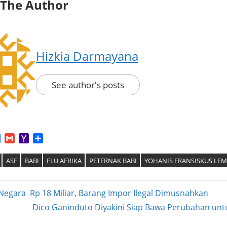
 The Author
Hizkia Darmayana
See author's posts
App
tter
Facebook
Gmail
Yahoo
Share
Mail
ASF
BABI
FLU AFRIKA
PETERNAK BABI
YOHANIS FRANSISKUS LE
Negara Rp 18 Miliar, Barang Impor Ilegal Dimusnahkan
Next
Dico Ganinduto Diyakini Siap Bawa Perubahan un
ation
Post: