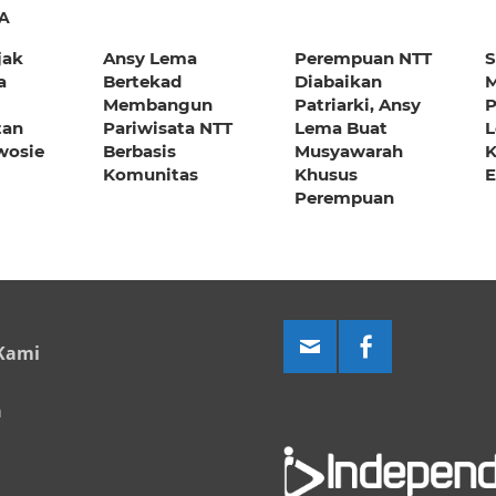
A
jak
Ansy Lema
Perempuan NTT
S
a
Bertekad
Diabaikan
M
Membangun
Patriarki, Ansy
P
tan
Pariwisata NTT
Lema Buat
wosie
Berbasis
Musyawarah
Komunitas
Khusus
E
Perempuan
Kami
a