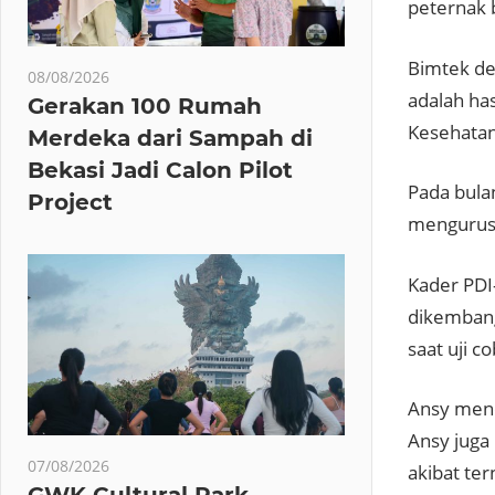
peternak 
Bimtek de
08/08/2026
adalah ha
Gerakan 100 Rumah
Kesehatan
Merdeka dari Sampah di
Bekasi Jadi Calon Pilot
Pada bula
Project
mengurus 
Kader PDI
dikembang
saat uji c
Ansy mene
Ansy juga
07/08/2026
akibat ter
GWK Cultural Park