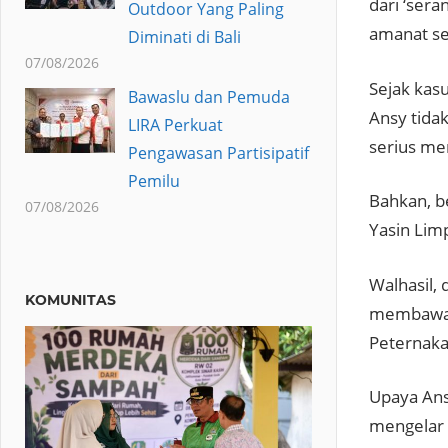
dari ‘sera
Outdoor Yang Paling
amanat se
Diminati di Bali
07/08/2026
Sejak kas
Bawaslu dan Pemuda
Ansy tida
LIRA Perkuat
serius me
Pengawasan Partisipatif
Pemilu
Bahkan, b
07/08/2026
Yasin Lim
Walhasil,
KOMUNITAS
membawah 
Peternaka
Upaya Ans
mengelar 