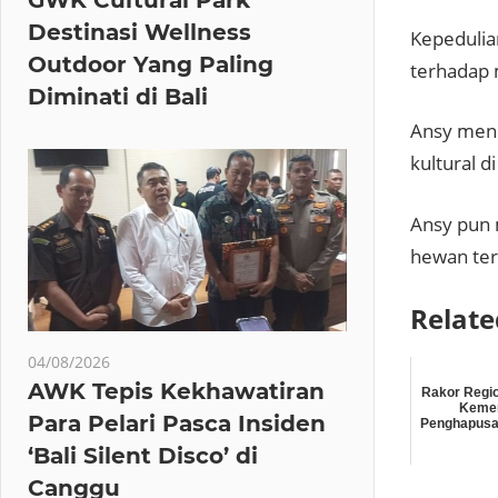
Destinasi Wellness
Kepedulia
Outdoor Yang Paling
terhadap 
Diminati di Bali
Ansy mene
kultural 
Ansy pun 
hewan ter
Relate
04/08/2026
AWK Tepis Kekhawatiran
Rakor Regio
Keme
Para Pelari Pasca Insiden
Penghapusa
‘Bali Silent Disco’ di
Canggu