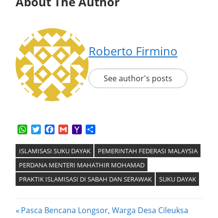
About The Author
Roberto Firmino
See author's posts
WhatsApp
Twitter
Facebook
Gmail
Yahoo
Share
Mail
ISLAMISASI SUKU DAYAK
PEMERINTAH FEDERASI MALAYSIA
PERDANA MENTERI MAHATHIR MOHAMAD
PRAKTIK ISLAMISASI DI SABAH DAN SERAWAK
SUKU DAYAK
Post
Previous
Pasca Bencana Longsor, Warga Desa Cileuksa