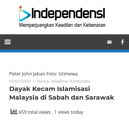
Skip
Ind
to
content
Memperjuangkan
Keadilan
dan
Kebenaran
Peter John Jaban Foto: Istimewa
03/01/2020
Dunia
,
Headline
,
Komunitas
Dayak Kecam Islamisasi
Malaysia di Sabah dan Sarawak
659 total views
, 1 views today