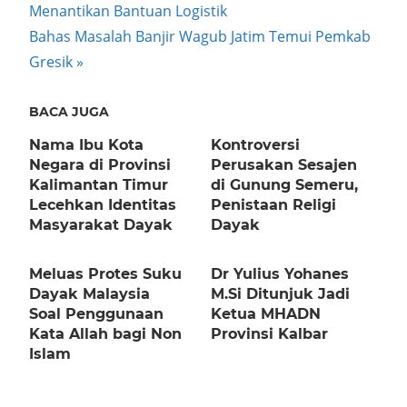
Post:
Menantikan Bantuan Logistik
navigation
Next
Bahas Masalah Banjir Wagub Jatim Temui Pemkab
Post:
Gresik
BACA JUGA
Nama Ibu Kota
Kontroversi
Negara di Provinsi
Perusakan Sesajen
Kalimantan Timur
di Gunung Semeru,
Lecehkan Identitas
Penistaan Religi
Masyarakat Dayak
Dayak
Meluas Protes Suku
Dr Yulius Yohanes
Dayak Malaysia
M.Si Ditunjuk Jadi
Soal Penggunaan
Ketua MHADN
Kata Allah bagi Non
Provinsi Kalbar
Islam