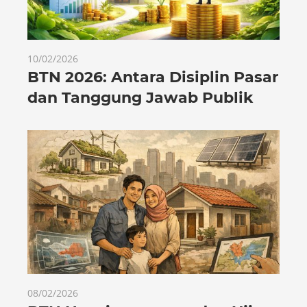
10/02/2026
BTN 2026: Antara Disiplin Pasar
dan Tanggung Jawab Publik
08/02/2026