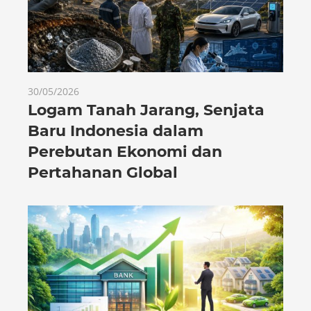
30/05/2026
Logam Tanah Jarang, Senjata
Baru Indonesia dalam
Perebutan Ekonomi dan
Pertahanan Global