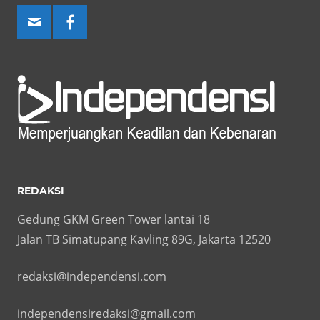
REDAKSI
Gedung GKM Green Tower lantai 18
Jalan TB Simatupang Kavling 89G, Jakarta 12520
redaksi@independensi.com
independensiredaksi@gmail.com