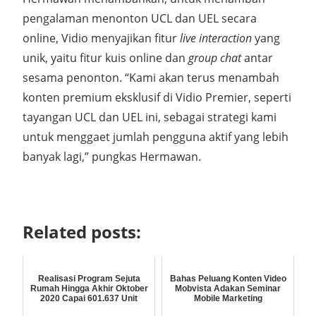
pengalaman menonton UCL dan UEL secara
online, Vidio menyajikan fitur
live interaction
yang
unik, yaitu fitur kuis online dan
group chat
antar
sesama penonton. “Kami akan terus menambah
konten premium eksklusif di Vidio Premier, seperti
tayangan UCL dan UEL ini, sebagai strategi kami
untuk menggaet jumlah pengguna aktif yang lebih
banyak lagi,” pungkas Hermawan.
Related posts:
Realisasi Program Sejuta
Bahas Peluang Konten Video
Rumah Hingga Akhir Oktober
Mobvista Adakan Seminar
2020 Capai 601.637 Unit
Mobile Marketing