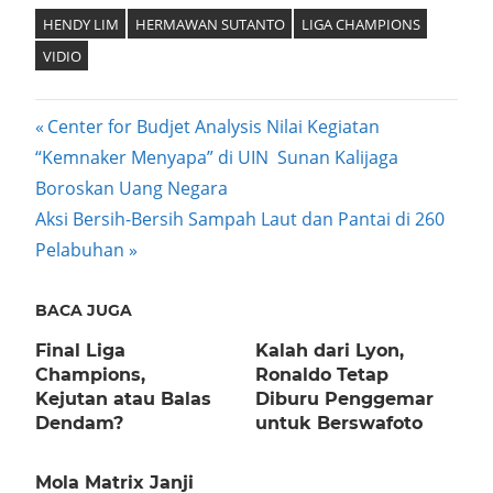
HENDY LIM
HERMAWAN SUTANTO
LIGA CHAMPIONS
VIDIO
Post
Previous
Center for Budjet Analysis Nilai Kegiatan
Post:
“Kemnaker Menyapa” di UIN Sunan Kalijaga
navigation
Boroskan Uang Negara
Next
Aksi Bersih-Bersih Sampah Laut dan Pantai di 260
Post:
Pelabuhan
BACA JUGA
Final Liga
Kalah dari Lyon,
Champions,
Ronaldo Tetap
Kejutan atau Balas
Diburu Penggemar
Dendam?
untuk Berswafoto
Mola Matrix Janji