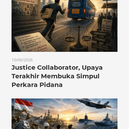
10/06/2026
Justice Collaborator, Upaya
Terakhir Membuka Simpul
Perkara Pidana