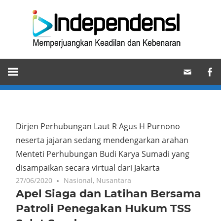
Skip
Ind
to
content
Memperjuangkan
Keadilan
dan
Kebenaran
Dirjen Perhubungan Laut R Agus H Purnono
neserta jajaran sedang mendengarkan arahan
Menteti Perhubungan Budi Karya Sumadi yang
disampaikan secara virtual dari Jakarta
27/06/2020
Nasional
,
Nusantara
Apel Siaga dan Latihan Bersama
Patroli Penegakan Hukum TSS