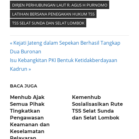
DIRJEN PERHUBUNGAN LAUT R. AGUS H PURNOMO
LATIHAN BERSANA PENEGAKAN HUKUM TSS
TSS SELAT SUNDA DAN SELAT LOMBOK
Post
Previous
Kejati Jateng dalam Sepekan Berhasil Tangkap
Post:
Dua Buronan
navigation
Next
Isu Kebangkitan PKI Bentuk Ketidakberdayaan
Post:
Kadrun
BACA JUGA
Menhub Ajak
Kemenhub
Semua Pihak
Sosialisasikan Rute
Tingkatkan
TSS Selat Sunda
Pengawasan
dan Selat Lombok
Keamanan dan
Keselamatan
Pelayaran