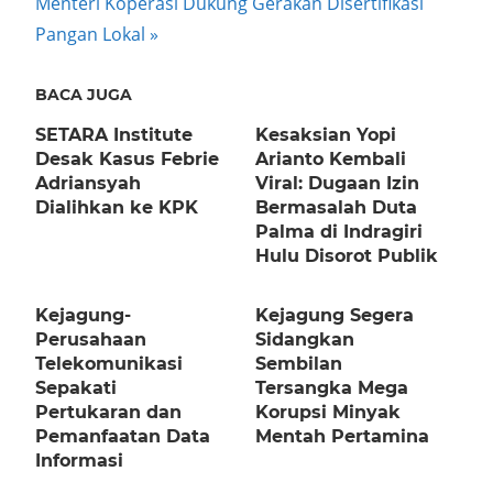
Next
Menteri Koperasi Dukung Gerakan Disertifikasi
Post:
Pangan Lokal
BACA JUGA
SETARA Institute
Kesaksian Yopi
Desak Kasus Febrie
Arianto Kembali
Adriansyah
Viral: Dugaan Izin
Dialihkan ke KPK
Bermasalah Duta
Palma di Indragiri
Hulu Disorot Publik
Kejagung-
Kejagung Segera
Perusahaan
Sidangkan
Telekomunikasi
Sembilan
Sepakati
Tersangka Mega
Pertukaran dan
Korupsi Minyak
Pemanfaatan Data
Mentah Pertamina
Informasi