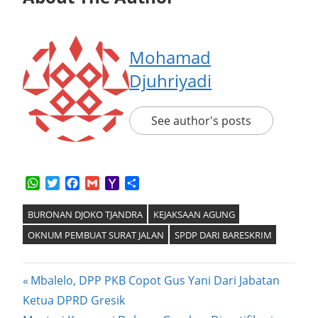
Mohamad
Djuhriyadi
See author's posts
WhatsApp
Twitter
Facebook
Gmail
Yahoo
Share
Mail
BURONAN DJOKO TJANDRA
KEJAKSAAN AGUNG
OKNUM PEMBUAT SURAT JALAN
SPDP DARI BARESKRIM
Post
Previous
Mbalelo, DPP PKB Copot Gus Yani Dari Jabatan
Post:
Ketua DPRD Gresik
navigation