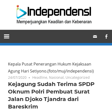
Skip
Ind
to
content
Memperjuangkan
Keadilan
dan
Kebenaran
Kepala Pusat Penerangan Hukum Kejaksaan
Agung Hari Setiyono.(foto/muj/independensi)
24/07/2020
Headline
,
Nasional
,
Uncategorized
Kejagung Sudah Terima SPDP
Oknum Polri Pembuat Surat
Jalan Djoko Tjandra dari
Bareskrim