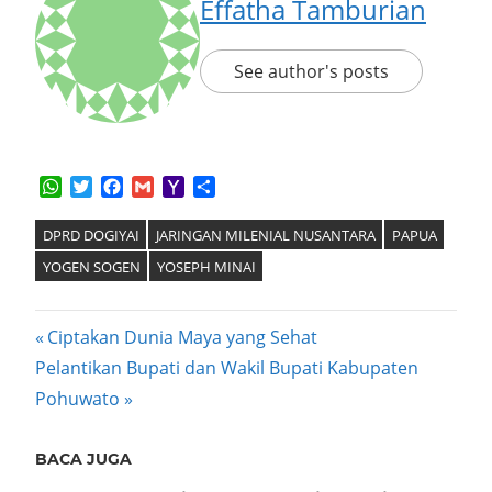
Effatha Tamburian
See author's posts
WhatsApp
Twitter
Facebook
Gmail
Yahoo
Share
Mail
DPRD DOGIYAI
JARINGAN MILENIAL NUSANTARA
PAPUA
YOGEN SOGEN
YOSEPH MINAI
Post
Previous
Ciptakan Dunia Maya yang Sehat
Next
Post:
Pelantikan Bupati dan Wakil Bupati Kabupaten
navigation
Post:
Pohuwato
BACA JUGA