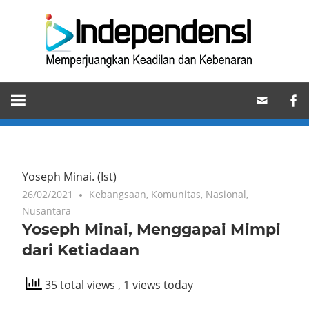
Skip
Ind
to
content
Memperjuangkan
Keadilan
dan
Kebenaran
Yoseph Minai.
(Ist)
26/02/2021
Kebangsaan
,
Komunitas
,
Nasional
,
Nusantara
Yoseph Minai, Menggapai Mimpi
dari Ketiadaan
35 total views
, 1 views today