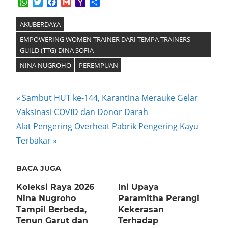
WhatsApp
Twitter
Facebook
Gmail
Yahoo
Share
Mail
AKUBERDAYA
EMPOWERING WOMEN TRAINER DARI TEMPA TRAINERS
GUILD (TTG) DINA SOFIA
NINA NUGROHO
PEREMPUAN
Post
Previous
Sambut HUT ke-144, Karantina Merauke Gelar
Post:
Vaksinasi COVID dan Donor Darah
navigation
Next
Alat Pengering Overheat Pabrik Pengering Kayu
Post:
Terbakar
BACA JUGA
Koleksi Raya 2026
Ini Upaya
Nina Nugroho
Paramitha Perangi
Tampil Berbeda,
Kekerasan
Tenun Garut dan
Terhadap