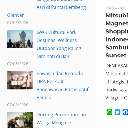
Asri di Pantai Lembeng
03/06/2026
Mitsubi
Gianyar
07/08/2026
Magnet 
Shoppi
GWK Cultural Park
Indones
Destinasi Wellness
Sambut
Outdoor Yang Paling
Sunset
Diminati di Bali
07/08/2026
DENPASAR 
Bawaslu dan Pemuda
Mitsubish
LIRA Perkuat
strategis
Pengawasan Partisipatif
pariwisata
Pemilu
Village – 
07/08/2026
Whats
Twi
Dorong Perekonomian
Warga Mengare