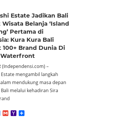
shi Estate Jadikan Bali
Wisata Belanja ‘Island
ng’ Pertama di
ia: Kura Kura Bali
 100+ Brand Dunia Di
 Waterfront
(Independensi.com) –
i Estate mengambil langkah
 dalam mendukung masa depan
 Bali melalui kehadiran Sira
Grand
App
tter
Facebook
Gmail
Yahoo
Share
Mail