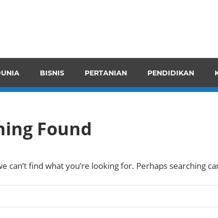
pendensI
juangkan
n
UNIA
BISNIS
PERTANIAN
PENDIDIKAN
ran
hing Found
e can’t find what you’re looking for. Perhaps searching ca