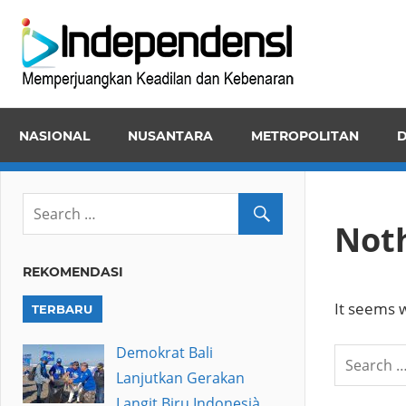
Skip
Inde
to
Memper
content
Keadila
dan
NASIONAL
NUSANTARA
METROPOLITAN
D
Kebena
Not
REKOMENDASI
It seems w
TERBARU
Demokrat Bali
Lanjutkan Gerakan
Langit Biru Indonesià