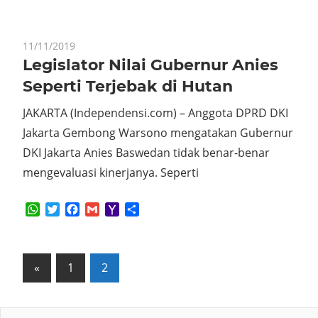
11/11/2019
Legislator Nilai Gubernur Anies
Seperti Terjebak di Hutan
JAKARTA (Independensi.com) – Anggota DPRD DKI
Jakarta Gembong Warsono mengatakan Gubernur
DKI Jakarta Anies Baswedan tidak benar-benar
mengevaluasi kinerjanya. Seperti
WhatsApp
Twitter
Facebook
Gmail
Yahoo
Share
Mail
Posts
Previous
«
1
2
Posts
pagination