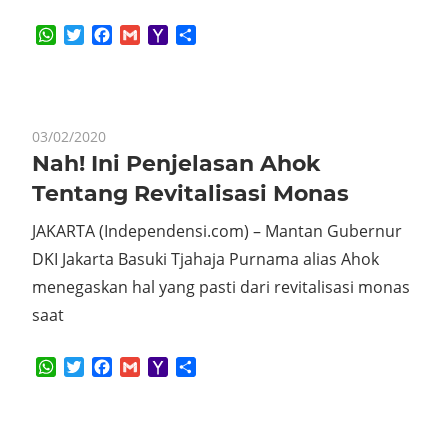
WhatsApp
Twitter
Facebook
Gmail
Yahoo
Share
Mail
03/02/2020
Nah! Ini Penjelasan Ahok
Tentang Revitalisasi Monas
JAKARTA (Independensi.com) – Mantan Gubernur
DKI Jakarta Basuki Tjahaja Purnama alias Ahok
menegaskan hal yang pasti dari revitalisasi monas
saat
WhatsApp
Twitter
Facebook
Gmail
Yahoo
Share
Mail