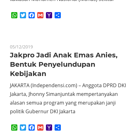
WhatsApp
Twitter
Facebook
Gmail
Yahoo
Share
Mail
05/12/2019
Jakpro Jadi Anak Emas Anies,
Bentuk Penyelundupan
Kebijakan
JAKARTA (Independensi.com) – Anggota DPRD DKI
Jakarta, Jhonny Simanjuntak mempertanyakan
alasan semua program yang merupakan janji
politik Gubernur DKI Jakarta
WhatsApp
Twitter
Facebook
Gmail
Yahoo
Share
Mail