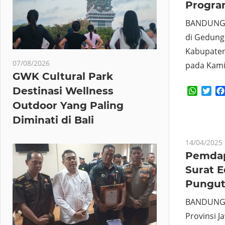
Progra
BANDUNG (
di Gedung
Kabupaten
07/08/2026
pada Kamis
GWK Cultural Park
Destinasi Wellness
Whats
Twi
Outdoor Yang Paling
Diminati di Bali
14/04/2025
Pemdap
Surat 
Pungut
BANDUNG 
Provinsi J