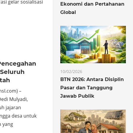
si gelar sosialisasi
Ekonomi dan Pertahanan
Global
o
hare
Pencegahan
i Seluruh
10/02/2026
BTN 2026: Antara Disiplin
tah
Pasar dan Tanggung
sI.com) –
Jawab Publik
edi Mulyadi,
h jajaran
ingga desa untuk
 yang