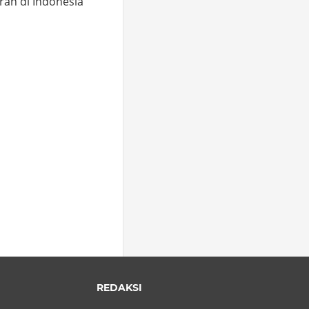
rah di Indonesia
o
hare
REDAKSI