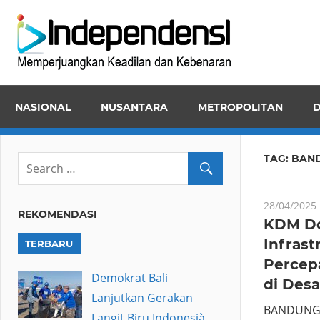
Skip
Inde
to
Memper
content
Keadila
dan
NASIONAL
NUSANTARA
METROPOLITAN
D
Kebena
TAG:
BAN
28/04/2025
REKOMENDASI
KDM D
Infrast
TERBARU
Percep
Demokrat Bali
di Desa
Lanjutkan Gerakan
BANDUNG 
Langit Biru Indonesià