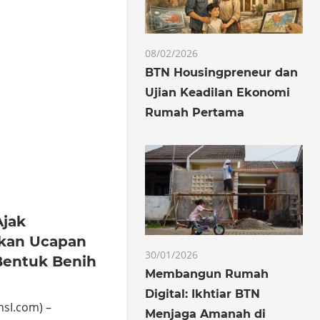
o
hare
08/02/2026
BTN Housingpreneur dan
Ujian Keadilan Ekonomi
Rumah Pertama
Ajak
ikan Ucapan
30/01/2026
Bentuk Benih
Membangun Rumah
Digital: Ikhtiar BTN
sI.com) –
Menjaga Amanah di