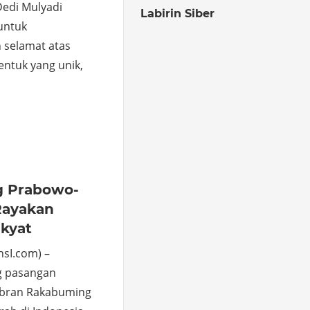
Dedi Mulyadi
Labirin Siber
untuk
selamat atas
entuk yang unik,
o
hare
g Prabowo-
Rayakan
kyat
sI.com) –
g pasangan
ibran Rakabuming