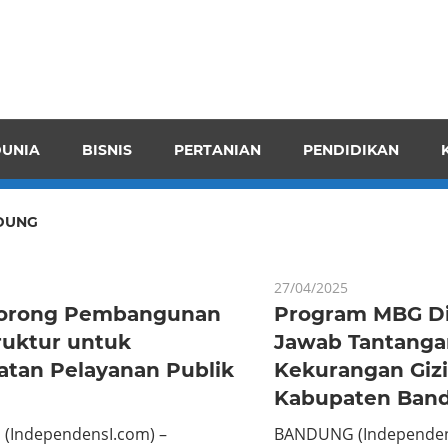
pendensI
juangkan
n
UNIA
BISNIS
PERTANIAN
PENDIDIKAN
ran
DUNG
27/04/2025
orong Pembangunan
Program MBG D
ruktur untuk
Jawab Tantanga
atan Pelayanan Publik
Kekurangan Gizi
Kabupaten Ban
(IndependensI.com) –
BANDUNG (Independens