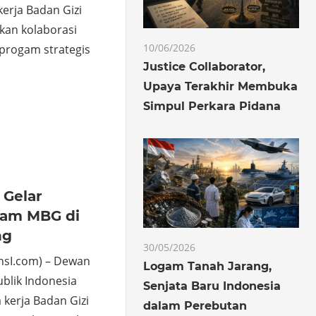
erja Badan Gizi
kan kolaborasi
10/06/2026
 progam strategis
Justice Collaborator,
o
hare
Upaya Terakhir Membuka
Simpul Perkara Pidana
 Gelar
gram MBG di
ng
30/05/2026
sI.com) – Dewan
Logam Tanah Jarang,
blik Indonesia
Senjata Baru Indonesia
 kerja Badan Gizi
dalam Perebutan