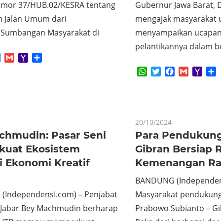
mor 37/HUB.02/KESRA tentang
Gubernur Jawa Barat, 
n Jalan Umum dari
mengajak masyarakat 
Sumbangan Masyarakat di
menyampaikan ucapan 
pelantikannya dalam b
App
tter
Facebook
Gmail
Yahoo
Share
Mail
WhatsApp
Twitter
Facebook
Gmail
Yaho
S
Mail
20/10/2024
chmudin: Pasar Seni
Para Pendukun
rkuat Ekosistem
Gibran Bersiap 
i Ekonomi Kreatif
Kemenangan Ra
BANDUNG (Independen
IndependensI.com) – Penjabat
Masyarakat pendukun
Jabar Bey Machmudin berharap
Prabowo Subianto – G