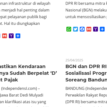
an infrastruktur di wilayah
DPR RI bersama mitra k
 menjadi hal penting dalam
Nasional (BGN) melaku
at pelayanan publik bagi
untuk mensosiliasikan
t. Hal itu diungkapkan
WhatsApp
Twitter
Facebook
Gmail
Yaho
S
Mail
App
tter
Facebook
Gmail
Yahoo
Share
Mail
25/04/2025
stikan Kendaraan
BGN dan DPR RI
nya Sudah Berpelat ‘D’
Sosialisasi Pro
t Pajak
Soreang Bandu
(IndependensI.com) –
BANDUNG (Independen
Jawa Barat Dedi Mulyadi
Perwakilan Rakyat Repu
 klarifikasi atas isu yang
(DPR RI) bersama mitra