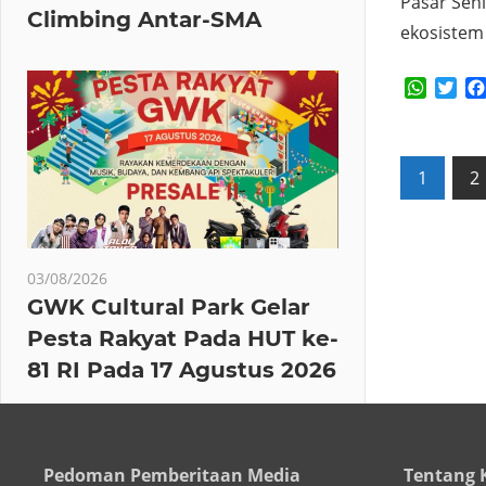
Pasar Sen
Climbing Antar-SMA
ekosistem 
Whats
Twi
Posts
1
2
pagin
03/08/2026
GWK Cultural Park Gelar
Pesta Rakyat Pada HUT ke-
81 RI Pada 17 Agustus 2026
Pedoman Pemberitaan Media
Tentang 