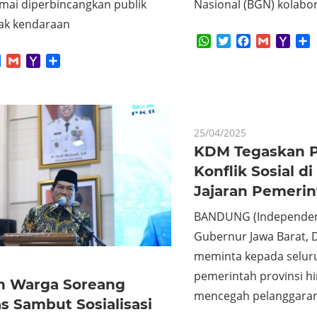
mai diperbincangkan publik
Nasional (BGN) kolabora
jak kendaraan
WhatsApp
Twitter
Facebook
Gmail
Yaho
S
Mail
App
tter
Facebook
Gmail
Yahoo
Share
Mail
25/04/2025
KDM Tegaskan 
Konflik Sosial d
Jajaran Pemerin
BANDUNG (Independen
Gubernur Jawa Barat, D
meminta kepada seluru
pemerintah provinsi h
n Warga Soreang
mencegah pelanggaran
s Sambut Sosialisasi