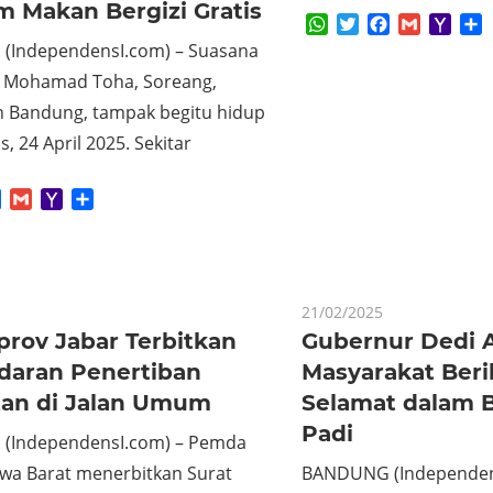
m Makan Bergizi Gratis
WhatsApp
Twitter
Facebook
Gmail
Yaho
S
Mail
IndependensI.com) – Suasana
 Mohamad Toha, Soreang,
 Bandung, tampak begitu hidup
, 24 April 2025. Sekitar
App
tter
Facebook
Gmail
Yahoo
Share
Mail
21/02/2025
rov Jabar Terbitkan
Gubernur Dedi 
Edaran Penertiban
Masyarakat Ber
an di Jalan Umum
Selamat dalam 
Padi
(IndependensI.com) – Pemda
awa Barat menerbitkan Surat
BANDUNG (Independen