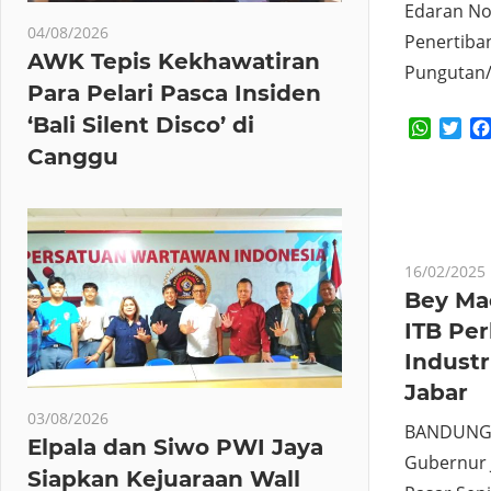
Edaran No
04/08/2026
Penertiba
AWK Tepis Kekhawatiran
Pungutan/
Para Pelari Pasca Insiden
‘Bali Silent Disco’ di
Whats
Twi
Canggu
16/02/2025
Bey Ma
ITB Pe
Industr
Jabar
03/08/2026
BANDUNG (
Elpala dan Siwo PWI Jaya
Gubernur 
Siapkan Kejuaraan Wall