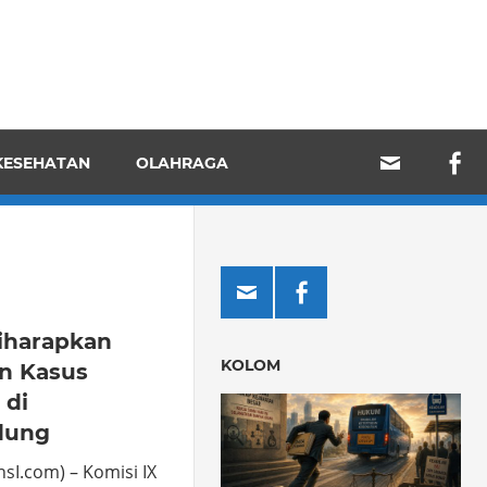
KESEHATAN
OLAHRAGA
iharapkan
KOLOM
n Kasus
 di
dung
I.com) – Komisi IX