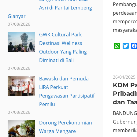
Pembangun
Asri di Pantai Lembeng
perdesaan
Gianyar
mempercep
07/08/2026
masyaraka
GWK Cultural Park
Destinasi Wellness
Whats
Twi
Outdoor Yang Paling
Diminati di Bali
07/08/2026
26/04/2025
Bawaslu dan Pemuda
KDM Pa
LIRA Perkuat
Pribadi
Pengawasan Partisipatif
dan Taa
Pemilu
07/08/2026
BANDUNG 
Gubernur 
Dorong Perekonomian
memberikan
Warga Mengare