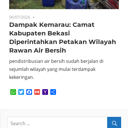
06/07/2026
No comments
Dampak Kemarau: Camat
Kabupaten Bekasi
Diperintahkan Petakan Wilayah
Rawan Air Bersih
pendistribusian air bersih sudah berjalan di
sejumlah wilayah yang mulai terdampak
kekeringan.
WhatsApp
Twitter
Facebook
Gmail
Yahoo
Share
Mail