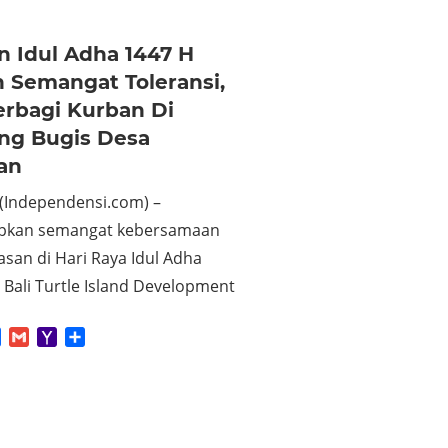
n Idul Adha 1447 H
 Semangat Toleransi,
erbagi Kurban Di
g Bugis Desa
an
(Independensi.com) –
pkan semangat kebersamaan
asan di Hari Raya Idul Adha
 Bali Turtle Island Development
App
tter
Facebook
Gmail
Yahoo
Share
Mail