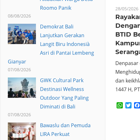
Roomo Panik
28/05/2026
08/08/2026
Rayaka
Dengan
Demokrat Bali
BTID B
Lanjutkan Gerakan
Kampun
Langit Biru Indonesià
Serang
Asri di Pantai Lembeng
Gianyar
Denpasar 
07/08/2026
Menghidu
GWK Cultural Park
dan keikhl
Destinasi Wellness
1447 H, PT
Outdoor Yang Paling
Whats
Twi
Diminati di Bali
07/08/2026
Bawaslu dan Pemuda
LIRA Perkuat