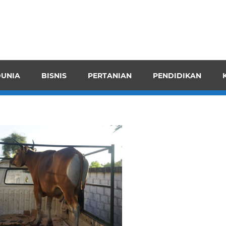
pendensI
juangkan
n
UNIA
BISNIS
PERTANIAN
PENDIDIKAN
ran