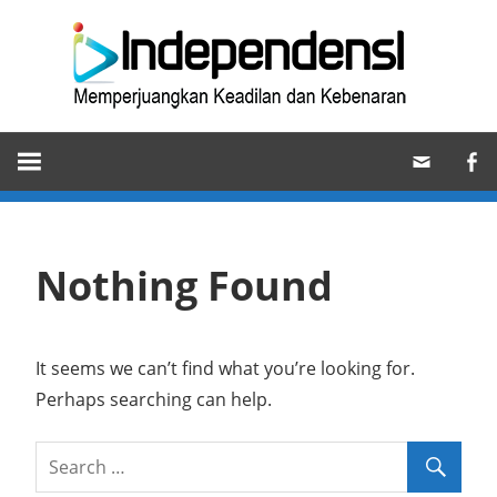
Skip
Ind
to
content
Memperjuangkan
Keadilan
dan
Kebenaran
Nothing Found
It seems we can’t find what you’re looking for.
Perhaps searching can help.