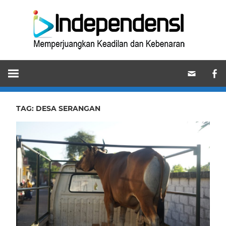
Skip
Ind
to
content
Memperjuangkan
Keadilan
dan
Kebenaran
TAG:
DESA SERANGAN