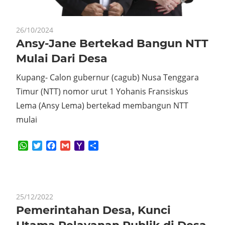
26/10/2024
Ansy-Jane Bertekad Bangun NTT
Mulai Dari Desa
Kupang- Calon gubernur (cagub) Nusa Tenggara
Timur (NTT) nomor urut 1 Yohanis Fransiskus
Lema (Ansy Lema) bertekad membangun NTT
mulai
WhatsApp
Twitter
Facebook
Gmail
Yahoo
Share
Mail
25/12/2022
Pemerintahan Desa, Kunci