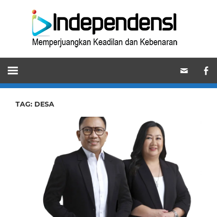
Skip
Ind
to
content
Memperjuangkan
Keadilan
dan
Kebenaran
TAG:
DESA