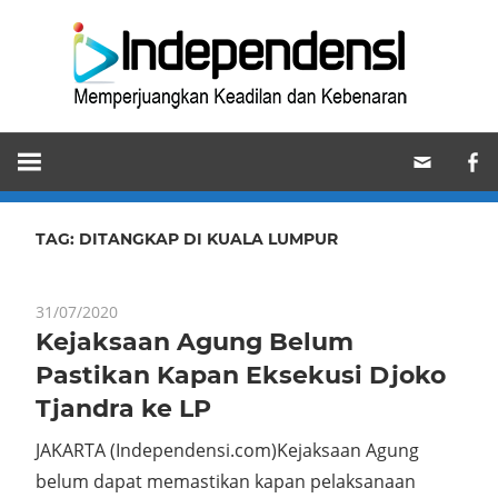
Skip
Ind
to
content
Memperjuangkan
Keadilan
dan
Kebenaran
TAG:
DITANGKAP DI KUALA LUMPUR
31/07/2020
Kejaksaan Agung Belum
Pastikan Kapan Eksekusi Djoko
Tjandra ke LP
JAKARTA (Independensi.com)Kejaksaan Agung
belum dapat memastikan kapan pelaksanaan