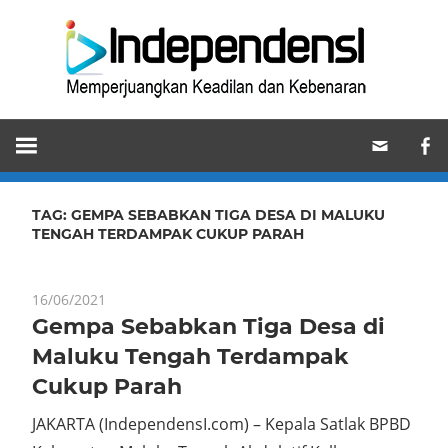
Skip
Ind
to
content
Memperjuangkan
Keadilan
dan
Kebenaran
TAG:
GEMPA SEBABKAN TIGA DESA DI MALUKU
TENGAH TERDAMPAK CUKUP PARAH
16/06/2021
Gempa Sebabkan Tiga Desa di
Maluku Tengah Terdampak
Cukup Parah
JAKARTA (IndependensI.com) – Kepala Satlak BPBD