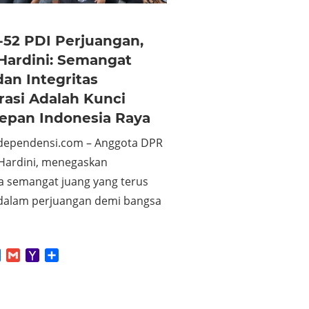
-52 PDI Perjuangan,
Hardini: Semangat
an Integritas
asi Adalah Kunci
epan Indonesia Raya
Independensi.com – Anggota DPR
 Hardini, menegaskan
a semangat juang yang terus
dalam perjuangan demi bangsa
App
tter
Facebook
Gmail
Yahoo
Share
Mail