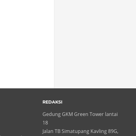
REDAKSI
Gedung GKM Green Tower lantai
18
Jalan TB Simatupang Kavling 89G,