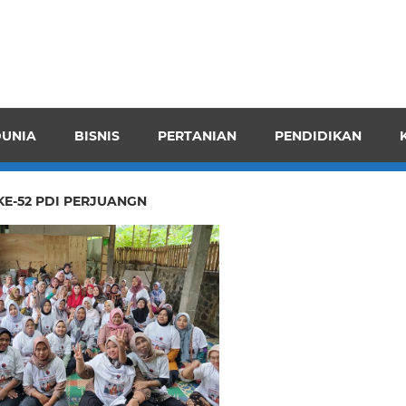
pendensI
juangkan
n
UNIA
BISNIS
PERTANIAN
PENDIDIKAN
ran
KE-52 PDI PERJUANGN