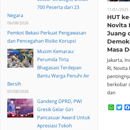
700 Peserta dari 23
11/01/2025
Negara
HUT ke
06/08/2026
Novita 
Pemkot Bekasi Perkuat Pengawasan
Juang d
dan Pencegahan Risiko Korupsi
Demokr
Masa D
Musim Kemarau:
Perumda Tirta
Jakarta, 
Bhagasasi Terdepan
RI, Novita
Bantu Warga Penuhi Air
pentingny
Bersih
berkobar 
05/08/2026
dan
Gandeng DPRD, PWI
Whats
Twi
Gresik Gelar Giri
Pancasuar Award Untuk
Apresiasi Tokoh