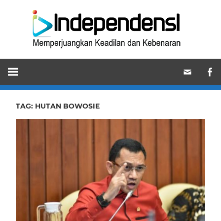
Skip
Ind
to
content
Memperjuangkan
Keadilan
dan
Kebenaran
TAG:
HUTAN BOWOSIE