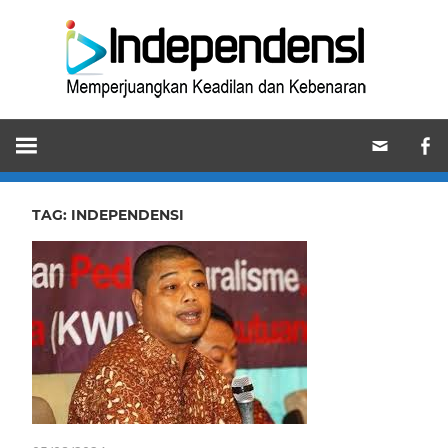
Skip
Ind
to
content
Memperjuangkan
Keadilan
dan
Kebenaran
TAG:
INDEPENDENSI