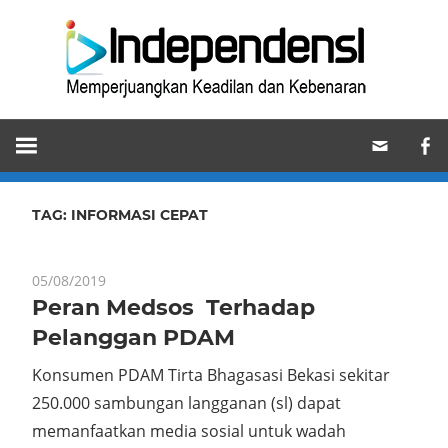
Skip
Ind
to
content
Memperjuangkan
Keadilan
dan
Kebenaran
TAG:
INFORMASI CEPAT
05/08/2019
Peran Medsos Terhadap
Pelanggan PDAM
Konsumen PDAM Tirta Bhagasasi Bekasi sekitar
250.000 sambungan langganan (sl) dapat
memanfaatkan media sosial untuk wadah