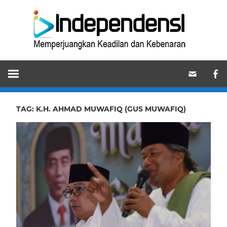
Skip
Ind
to
content
Memperjuangkan
Keadilan
dan
Kebenaran
TAG:
K.H. AHMAD MUWAFIQ (GUS MUWAFIQ)