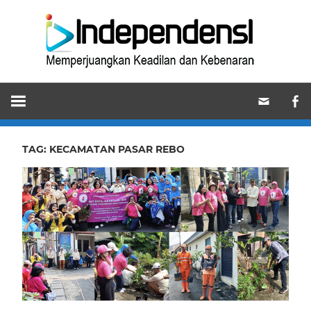
Skip
Ind
to
content
Memperjuangkan
Keadilan
dan
Kebenaran
TAG:
KECAMATAN PASAR REBO