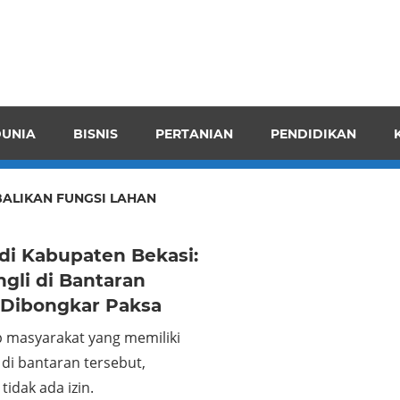
pendensI
juangkan
n
UNIA
BISNIS
PERTANIAN
PENDIDIKAN
ran
ALIKAN FUNGSI LAHAN
 di Kabupaten Bekasi:
gli di Bantaran
 Dibongkar Paksa
p masyarakat yang memiliki
di bantaran tersebut,
tidak ada izin.