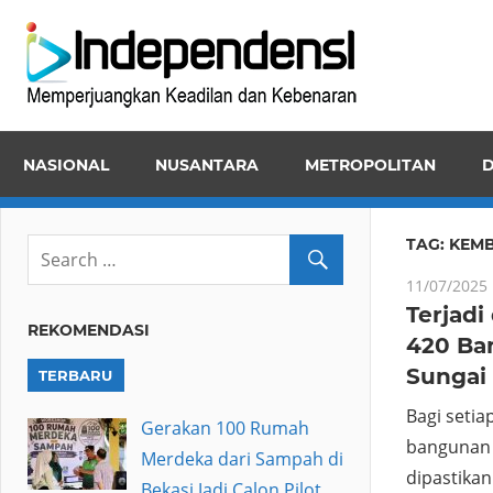
Skip
Inde
to
Memper
content
Keadila
dan
NASIONAL
NUSANTARA
METROPOLITAN
D
Kebena
TAG:
KEMB
11/07/2025
Terjadi
REKOMENDASI
420 Ban
Sungai
TERBARU
Bagi setia
Gerakan 100 Rumah
bangunan 
Merdeka dari Sampah di
dipastikan 
Bekasi Jadi Calon Pilot