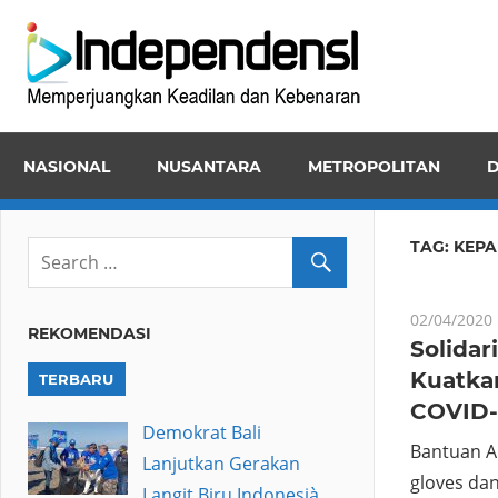
Skip
Inde
to
Memper
content
Keadila
dan
NASIONAL
NUSANTARA
METROPOLITAN
D
Kebena
TAG:
KEPA
02/04/2020
REKOMENDASI
Solidar
Kuatka
TERBARU
COVID-
Demokrat Bali
Bantuan A
Lanjutkan Gerakan
gloves da
Langit Biru Indonesià