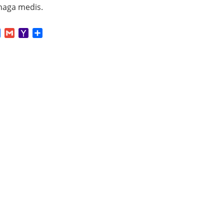
naga medis.
App
tter
Facebook
Gmail
Yahoo
Share
Mail