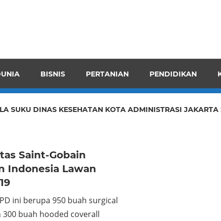
pendensI
juangkan
n
UNIA
BISNIS
PERTANIAN
PENDIDIKAN
ran
LA SUKU DINAS KESEHATAN KOTA ADMINISTRASI JAKARTA 
itas Saint-Gobain
n Indonesia Lawan
19
PD ini berupa 950 buah surgical
n 300 buah hooded coverall