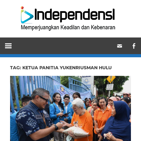
Skip
Ind
to
content
Memperjuangkan
Keadilan
dan
Kebenaran
TAG:
KETUA PANITIA YUKENRIUSMAN HULU