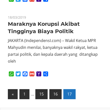
Mail
18/03/2019
Maraknya Korupsi Akibat
Tingginya Biaya Politik
JAKARTA (IndependensI.com) – Wakil Ketua MPR
Mahyudin menilai, banyaknya wakil rakyat, ketua
partai politik, dan kepala daerah yang ditangkap
oleh
WhatsApp
Twitter
Facebook
Gmail
Yahoo
Share
Mail
Posts
Previous
«
1
…
15
16
17
Posts
pagination