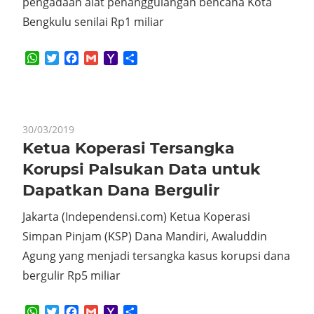
pengadaan alat penanggulangan bencana Kota
Bengkulu senilai Rp1 miliar
WhatsApp
Twitter
Facebook
Gmail
Yahoo
Share
Mail
30/03/2019
Ketua Koperasi Tersangka
Korupsi Palsukan Data untuk
Dapatkan Dana Bergulir
Jakarta (Independensi.com) Ketua Koperasi
Simpan Pinjam (KSP) Dana Mandiri, Awaluddin
Agung yang menjadi tersangka kasus korupsi dana
bergulir Rp5 miliar
WhatsApp
Twitter
Facebook
Gmail
Yahoo
Share