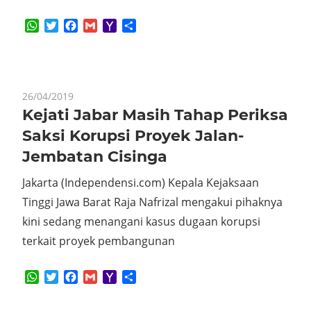
WhatsApp
Twitter
Facebook
Gmail
Yahoo
Share
Mail
26/04/2019
Kejati Jabar Masih Tahap Periksa
Saksi Korupsi Proyek Jalan-
Jembatan Cisinga
Jakarta (Independensi.com) Kepala Kejaksaan
Tinggi Jawa Barat Raja Nafrizal mengakui pihaknya
kini sedang menangani kasus dugaan korupsi
terkait proyek pembangunan
WhatsApp
Twitter
Facebook
Gmail
Yahoo
Share
Mail