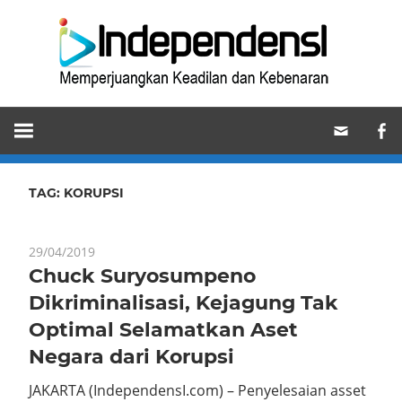
Skip
Ind
to
content
Memperjuangkan
Keadilan
dan
Kebenaran
TAG:
KORUPSI
29/04/2019
Chuck Suryosumpeno
Dikriminalisasi, Kejagung Tak
Optimal Selamatkan Aset
Negara dari Korupsi
JAKARTA (IndependensI.com) – Penyelesaian asset