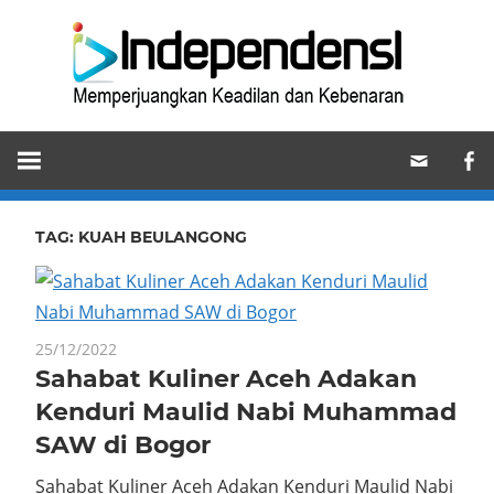
Skip
Ind
to
content
Memperjuangkan
Keadilan
dan
Kebenaran
TAG:
KUAH BEULANGONG
25/12/2022
Sahabat Kuliner Aceh Adakan
Kenduri Maulid Nabi Muhammad
SAW di Bogor
Sahabat Kuliner Aceh Adakan Kenduri Maulid Nabi