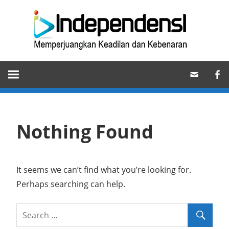
Skip
Ind
to
content
Memperjuangkan
Keadilan
dan
Kebenaran
Nothing Found
It seems we can’t find what you’re looking for.
Perhaps searching can help.