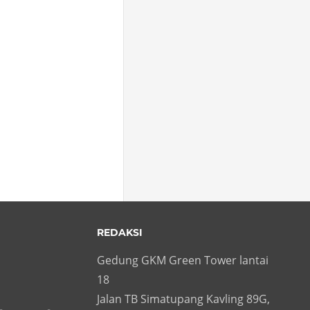
REDAKSI
Gedung GKM Green Tower lantai
18
Jalan TB Simatupang Kavling 89G,