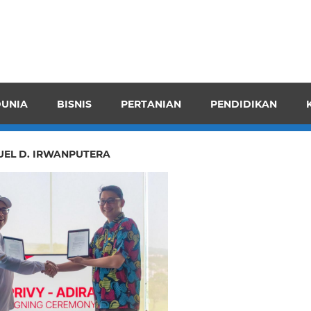
pendensI
juangkan
n
UNIA
BISNIS
PERTANIAN
PENDIDIKAN
ran
EL D. IRWANPUTERA