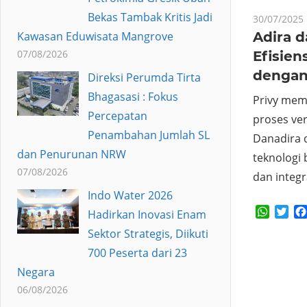
Bekas Tambak Kritis Jadi
30/07/2025
Adira d
Kawasan Eduwisata Mangrove
07/08/2026
Efisien
dengan 
Direksi Perumda Tirta
Bhagasasi : Fokus
Privy memi
Percepatan
proses ver
Penambahan Jumlah SL
Danadira
dan Penurunan NRW
teknologi 
07/08/2026
dan integr
Indo Water 2026
Whats
Twi
Hadirkan Inovasi Enam
Sektor Strategis, Diikuti
700 Peserta dari 23
Negara
06/08/2026