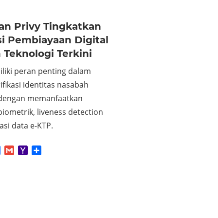
an Privy Tingkatkan
si Pembiayaan Digital
Teknologi Terkini
liki peran penting dalam
ifikasi identitas nasabah
 dengan memanfaatkan
biometrik, liveness detection
asi data e-KTP.
App
tter
Facebook
Gmail
Yahoo
Share
Mail