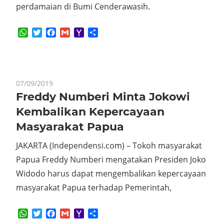
perdamaian di Bumi Cenderawasih.
WhatsApp
Twitter
Facebook
Gmail
Yahoo
Share
Mail
07/09/2019
Freddy Numberi Minta Jokowi
Kembalikan Kepercayaan
Masyarakat Papua
JAKARTA (Independensi.com) – Tokoh masyarakat
Papua Freddy Numberi mengatakan Presiden Joko
Widodo harus dapat mengembalikan kepercayaan
masyarakat Papua terhadap Pemerintah,
WhatsApp
Twitter
Facebook
Gmail
Yahoo
Share
Mail