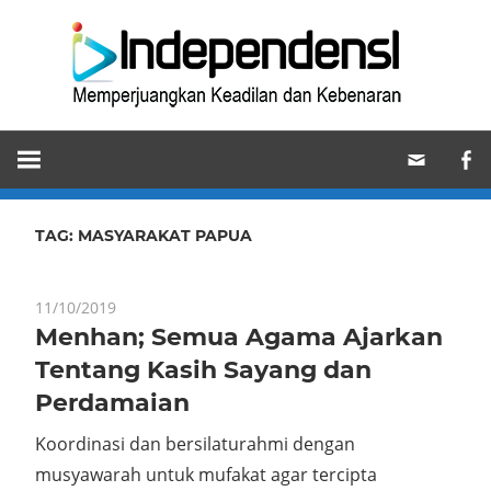
Skip
Ind
to
content
Memperjuangkan
Keadilan
dan
Kebenaran
TAG:
MASYARAKAT PAPUA
11/10/2019
Menhan; Semua Agama Ajarkan
Tentang Kasih Sayang dan
Perdamaian
Koordinasi dan bersilaturahmi dengan
musyawarah untuk mufakat agar tercipta