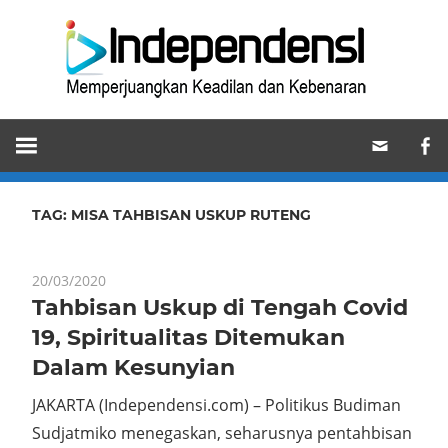
Skip
Ind
to
content
Memperjuangkan
Keadilan
dan
Kebenaran
TAG:
MISA TAHBISAN USKUP RUTENG
20/03/2020
Tahbisan Uskup di Tengah Covid
19, Spiritualitas Ditemukan
Dalam Kesunyian
JAKARTA (Independensi.com) – Politikus Budiman
Sudjatmiko menegaskan, seharusnya pentahbisan