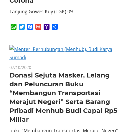
Corona
Tanjung Gowes Kuy (TGK) 09
WhatsApp
Twitter
Facebook
Gmail
Yahoo
Share
Mail
07/10/2020
Donasi Sejuta Masker, Lelang
dan Peluncuran Buku
“Membangun Transportasi
Merajut Negeri” Serta Barang
Pribadi Menhub Budi Capai Rp5
Miliar
buku “Membangun Transportasi Merajut Negeri”