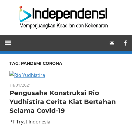
Skip
Ind
to
content
Memperjuangkan
Keadilan
dan
Kebenaran
TAG:
PANDEMI CORONA
14/01/2021
Pengusaha Konstruksi Rio
Yudhistira Cerita Kiat Bertahan
Selama Covid-19
PT Tryst Indonesia