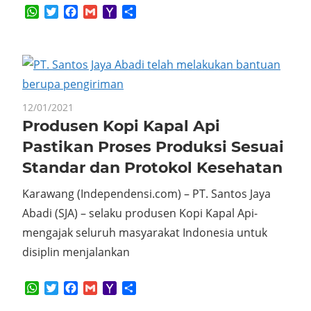
WhatsApp
Twitter
Facebook
Gmail
Yahoo
Share
Mail
12/01/2021
Produsen Kopi Kapal Api
Pastikan Proses Produksi Sesuai
Standar dan Protokol Kesehatan
Karawang (Independensi.com) – PT. Santos Jaya
Abadi (SJA) – selaku produsen Kopi Kapal Api-
mengajak seluruh masyarakat Indonesia untuk
disiplin menjalankan
WhatsApp
Twitter
Facebook
Gmail
Yahoo
Share
Mail