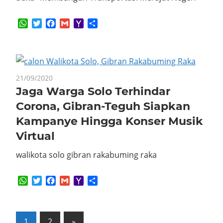
WhatsApp
Twitter
Facebook
Gmail
Yahoo
Share
Mail
21/09/2020
Jaga Warga Solo Terhindar
Corona, Gibran-Teguh Siapkan
Kampanye Hingga Konser Musik
Virtual
walikota solo gibran rakabuming raka
WhatsApp
Twitter
Facebook
Gmail
Yahoo
Share
Mail
Posts
Next
1
2
»