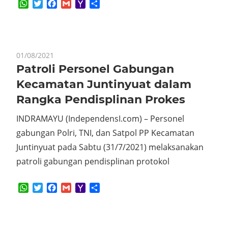
WhatsApp
Twitter
Facebook
Gmail
Yahoo
Share
Mail
01/08/2021
Patroli Personel Gabungan
Kecamatan Juntinyuat dalam
Rangka Pendisplinan Prokes
INDRAMAYU (IndependensI.com) – Personel
gabungan Polri, TNI, dan Satpol PP Kecamatan
Juntinyuat pada Sabtu (31/7/2021) melaksanakan
patroli gabungan pendisplinan protokol
WhatsApp
Twitter
Facebook
Gmail
Yahoo
Share
Mail