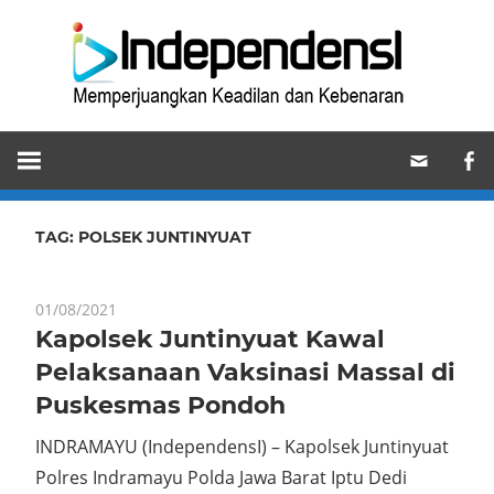
Skip
Ind
to
content
Memperjuangkan
Keadilan
dan
Kebenaran
TAG:
POLSEK JUNTINYUAT
01/08/2021
Kapolsek Juntinyuat Kawal
Pelaksanaan Vaksinasi Massal di
Puskesmas Pondoh
INDRAMAYU (IndependensI) – Kapolsek Juntinyuat
Polres Indramayu Polda Jawa Barat Iptu Dedi