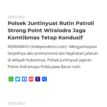
28/07/2021
Polsek Juntinyuat Rutin Patroli
Strong Point Wiralodra Jaga
Kamtibmas Tetap Kondusif
INDRAMAYU (IndependensI.com) –Mengantisipasi
terjadinya aksi premanisme dan kejahatan jalanan
di wilayah hukumnya, Polsek Juntinyuat jajaran
Polres Indramayu Polda Jawa Barat rutin
WhatsApp
Twitter
Facebook
Gmail
Yahoo
Share
Mail
27/07/2021