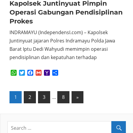
Kapolsek Juntinyuat Pimpin
Operasi Gabungan Pendisiplinan
Prokes
INDRAMAYU (IndependensI.com) – Kapolsek
Juntinyuat jajaran Polres Indramayu Polda Jawa
Barat Iptu Dedi Wahyudi memimpin operasi
pendisiplinan dan kepatuhan terhadap
WhatsApp
Twitter
Facebook
Gmail
Yahoo
Share
Mail
Posts
Next
1
2
3
…
8
»
Posts
pagination