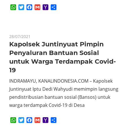
WhatsApp
Twitter
Facebook
Gmail
Yahoo
Share
Mail
28/07/2021
Kapolsek Juntinyuat Pimpin
Penyaluran Bantuan Sosial
untuk Warga Terdampak Covid-
19
INDRAMAYU, KANALINDONESIA.COM – Kapolsek
Juntinyuat Iptu Dedi Wahyudi memimpin langsung
pendistribusian bantuan sosial (Bansos) untuk
warga terdampak Covid-19 di Desa
WhatsApp
Twitter
Facebook
Gmail
Yahoo
Share
Mail