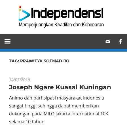
Skip
Ind
to
content
Memperjuangkan
Keadilan
dan
Kebenaran
TAG:
PRAWITYA SOEMADIJO
14/07/2019
Joseph Ngare Kuasai Kuningan
Animo dan partisipasi masyarakat Indonesia
sangat tinggi sehingga dapat memberikan
dukungan pada MILO Jakarta International 10K
selama 10 tahun.