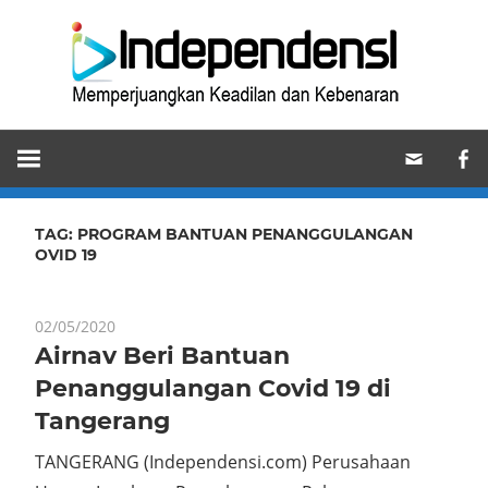
Skip
Ind
to
content
Memperjuangkan
Keadilan
dan
Kebenaran
TAG:
PROGRAM BANTUAN PENANGGULANGAN
OVID 19
02/05/2020
Airnav Beri Bantuan
Penanggulangan Covid 19 di
Tangerang
TANGERANG (Independensi.com) Perusahaan