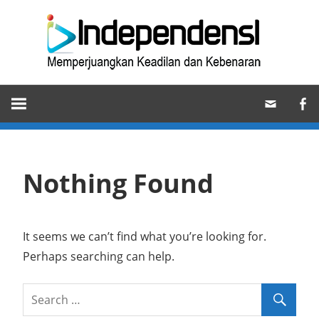
Skip
Ind
to
content
Memperjuangkan
Keadilan
dan
Kebenaran
Nothing Found
It seems we can’t find what you’re looking for.
Perhaps searching can help.