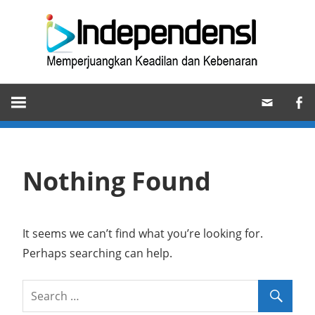
Skip
Ind
to
content
Memperjuangkan
Keadilan
dan
Kebenaran
Nothing Found
It seems we can’t find what you’re looking for.
Perhaps searching can help.