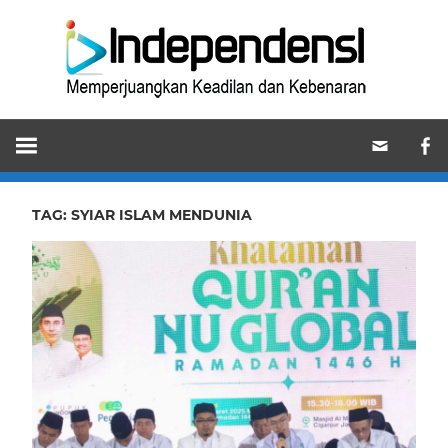
Skip
Ind
to
content
Memperjuangkan
Keadilan
dan
Kebenaran
TAG:
SYIAR ISLAM MENDUNIA