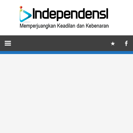
Skip
Ind
to
content
Memperjuangkan
Keadilan
dan
Kebenaran