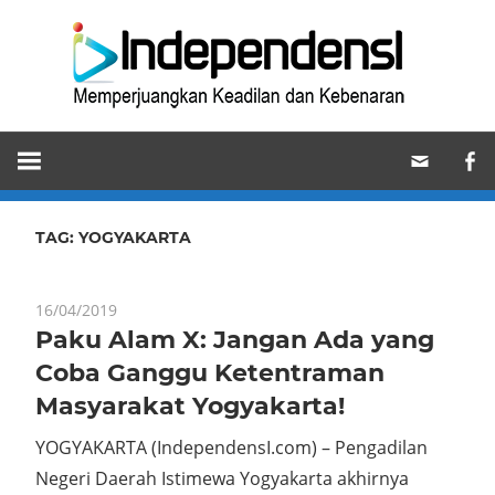
Skip
Ind
to
content
Memperjuangkan
Keadilan
dan
Kebenaran
TAG:
YOGYAKARTA
16/04/2019
Paku Alam X: Jangan Ada yang
Coba Ganggu Ketentraman
Masyarakat Yogyakarta!
YOGYAKARTA (IndependensI.com) – Pengadilan
Negeri Daerah Istimewa Yogyakarta akhirnya