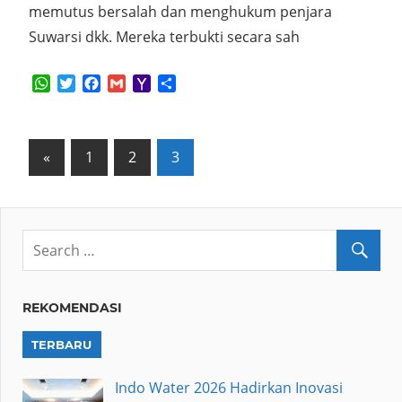
memutus bersalah dan menghukum penjara
Suwarsi dkk. Mereka terbukti secara sah
WhatsApp
Twitter
Facebook
Gmail
Yahoo
Share
Mail
Posts
Previous
«
1
2
3
Posts
pagination
REKOMENDASI
TERBARU
Indo Water 2026 Hadirkan Inovasi