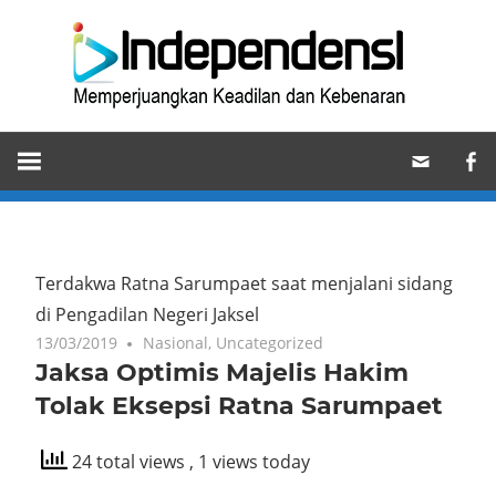
Skip
Ind
to
content
Memperjuangkan
Keadilan
dan
Kebenaran
Terdakwa Ratna Sarumpaet saat menjalani sidang
di Pengadilan Negeri Jaksel
13/03/2019
Nasional
,
Uncategorized
Jaksa Optimis Majelis Hakim
Tolak Eksepsi Ratna Sarumpaet
24 total views
, 1 views today