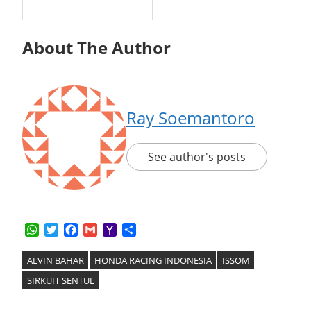
About The Author
Ray Soemantoro
See author's posts
WhatsApp
Twitter
Facebook
Gmail
Yahoo
Share
Mail
ALVIN BAHAR
HONDA RACING INDONESIA
ISSOM
SIRKUIT SENTUL