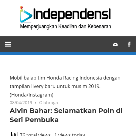
Skip
Ind
to
content
Memperjuangkan
Keadilan
dan
Kebenaran
Mobil balap tim Honda Racing Indonesia dengan
tampilan livery baru untuk musim 2019.
(Honda/Instagram)
08/04/2019
Olahraga
Alvin Bahar: Selamatkan Poin di
Seri Pembuka
76 total views
, 1 views today