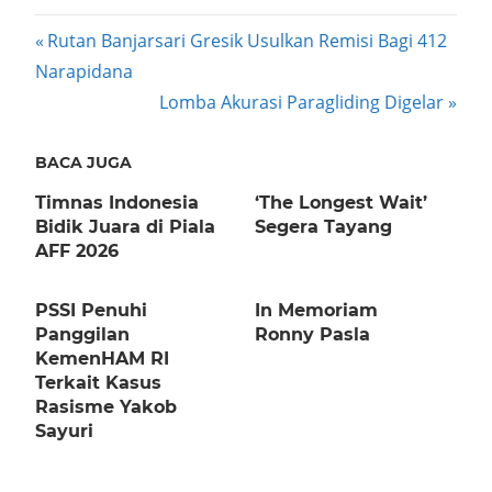
Post
Previous
Rutan Banjarsari Gresik Usulkan Remisi Bagi 412
Post:
Narapidana
navigation
Next
Lomba Akurasi Paragliding Digelar
Post:
BACA JUGA
Timnas Indonesia
‘The Longest Wait’
Bidik Juara di Piala
Segera Tayang
AFF 2026
PSSI Penuhi
In Memoriam
Panggilan
Ronny Pasla
KemenHAM RI
Terkait Kasus
Rasisme Yakob
Sayuri