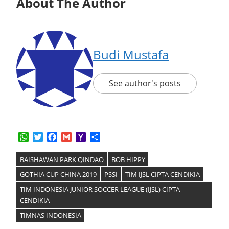
About The Author
Budi Mustafa
See author's posts
WhatsApp
Twitter
Facebook
Gmail
Yahoo
Share
Mail
BAISHAWAN PARK QINDAO
BOB HIPPY
GOTHIA CUP CHINA 2019
PSSI
TIM IJSL CIPTA CENDIKIA
TIM INDONESIA JUNIOR SOCCER LEAGUE (IJSL) CIPTA
CENDIKIA
TIMNAS INDONESIA