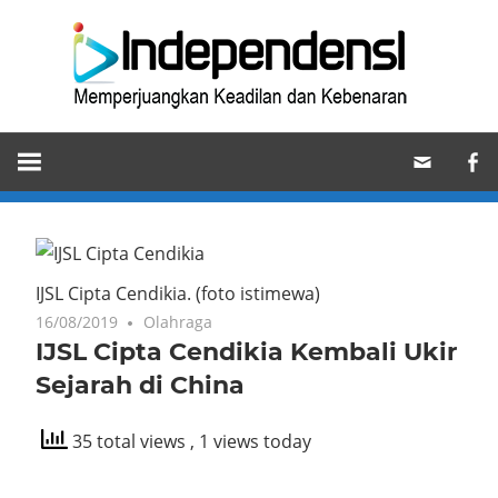
Skip
Ind
to
content
Memperjuangkan
Keadilan
dan
Kebenaran
IJSL Cipta Cendikia. (foto istimewa)
16/08/2019
One comment
Olahraga
IJSL Cipta Cendikia Kembali Ukir
Sejarah di China
35 total views
, 1 views today