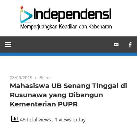
Skip
Ind
to
content
Memperjuangkan
Keadilan
dan
Kebenaran
08/09/2019
Bisnis
Mahasiswa UB Senang Tinggal di
Rusunawa yang Dibangun
Kementerian PUPR
48 total views
, 1 views today