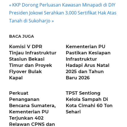
Post
Previous
KKP Dorong Perluasan Kawasan Minapadi di DIY
Next
Post:
Presiden Jokowi Serahkan 3.000 Sertifikat Hak Atas
navigation
Post:
Tanah di Sukoharjo
BACA JUGA
Komisi V DPR
Kementerian PU
Tinjau Infrastruktur
Pastikan Kesiapan
Stasiun Bekasi
Infrastruktur
Timur dan Proyek
Hadapi Arus Natal
Flyover Bulak
2025 dan Tahun
Kapal
Baru 2026
Perkuat
TPST Sentiong
Penanganan
Kelola Sampah Di
Bencana Sumatera,
Kota Cimahi 60 Ton
Kementerian PU
Sehari
Terjunkan 402
Relawan CPNS dan