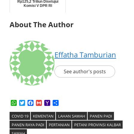
Rp125,2 Triliun Disetujui
Komisi V DPR RI
About The Author
Effatha Tamburian
See author's posts
WhatsApp
Twitter
Facebook
Gmail
Yahoo
Share
Mail
COVID 19
KEMENTAN
LAHAN SAWAH
PANEN PADI
PANEN RAYA PADI
PERTANIAN
PETANI PROVINSI KALBAR
SAWAH