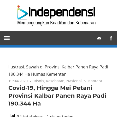
Skip
Ind
to
content
Memperjuangkan
Keadilan
dan
Kebenaran
Ilustrasi. Sawah di Provinsi Kalbar Panen Raya Padi
190.344 Ha
Humas Kementan
19/04/2020
Bisnis
,
Kesehatan
,
Nasional
,
Nusantara
Covid-19, Hingga Mei Petani
Provinsi Kalbar Panen Raya Padi
190.344 Ha
34 total views
, 1 views today