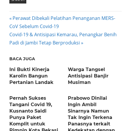
Post
Previous
Perawat Dibekali Pelatihan Penanganan MERS-
Post:
CoV Sebelum Covid-19
navigation
Next
Covid-19 & Antisipasi Kemarau, Penangkar Benih
Post:
Padi di Jambi Tetap Berproduksi
BACA JUGA
Ini Bukti Kinerja
Warga Tangsel
Karolin Bangun
Antisipasi Banjir
Pertanian Landak
Musiman
Pernah Sukses
Prabowo Dinilai
Tangani Covid 19,
Ingin Ambil
Kusnanto Saidi
Sinarnya Namun
Punya Paket
Tak Ingin Terkena
Komplit untuk
Panasnya terkait
Pimpin Kota Bekasi
Kedekatan dengan