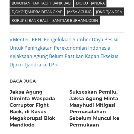
BURONAN HAK TAGIH BANK BALI
DJOKO TJANDRA
DJOKO TJANDRA DITANGKAP
JAKSA AGUNG
JOKO TJANDRA
KORUPSI BANK BALI
SANITIAR BURHANUDDIN
Post
Previous
Menteri PPN: Pengelolaan Sumber Daya Pesisir
Post:
Untuk Peningkatan Perekonomian Indonesia
navigation
Next
Kejaksaan Agung Belum Pastikan Kapan Eksekusi
Post:
Djoko Tjandra ke LP
BACA JUGA
Jaksa Agung
Sukseskan Pemilu,
Diminta Waspada
Jaksa Agung Minta
Corruptor Fight
Masyhudi Mitigasi
Back, di Kasus
Permasalahan
Megakorupsi Blok
Sebelum Muncul ke
Mandiodo
Permukaan