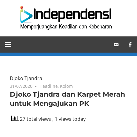
Skip
Ind
to
content
Memperjuangkan
Keadilan
dan
Kebenaran
Djoko Tjandra
31/07/2020
Headline
,
Kolom
Djoko Tjandra dan Karpet Merah
untuk Mengajukan PK
27 total views
, 1 views today