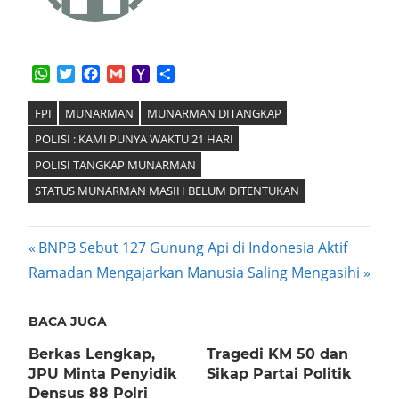
WhatsApp
Twitter
Facebook
Gmail
Yahoo
Share
Mail
FPI
MUNARMAN
MUNARMAN DITANGKAP
POLISI : KAMI PUNYA WAKTU 21 HARI
POLISI TANGKAP MUNARMAN
STATUS MUNARMAN MASIH BELUM DITENTUKAN
Post
Previous
BNPB Sebut 127 Gunung Api di Indonesia Aktif
Next
Post:
Ramadan Mengajarkan Manusia Saling Mengasihi
navigation
Post:
BACA JUGA
Berkas Lengkap,
Tragedi KM 50 dan
JPU Minta Penyidik
Sikap Partai Politik
Densus 88 Polri