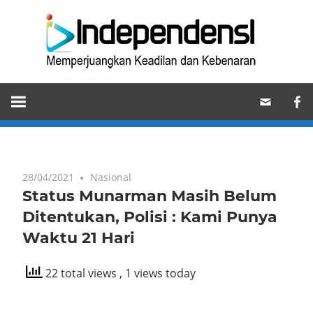
Skip
Ind
to
content
Memperjuangkan
Keadilan
dan
Kebenaran
28/04/2021
Nasional
Status Munarman Masih Belum
Ditentukan, Polisi : Kami Punya
Waktu 21 Hari
22 total views
, 1 views today