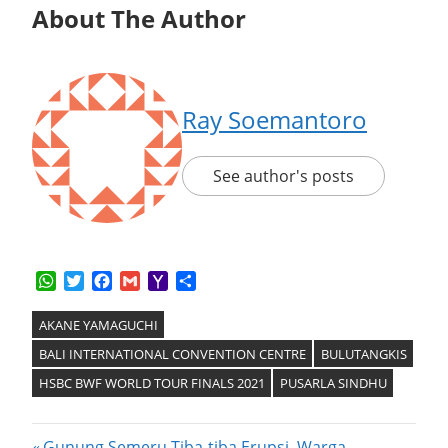
About The Author
Ray Soemantoro
See author's posts
WhatsApp
Twitter
Facebook
Gmail
Yahoo
Share
Mail
AKANE YAMAGUCHI
BALI INTERNATIONAL CONVENTION CENTRE
BULUTANGKIS
HSBC BWF WORLD TOUR FINALS 2021
PUSARLA SINDHU
Previous
Gunung Semeru Tiba-tiba Erupsi, Warga