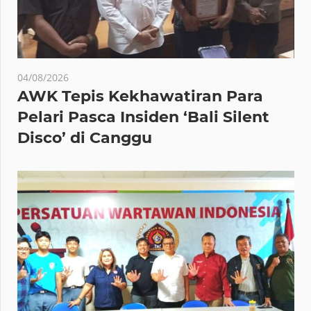
04/08/2026
AWK Tepis Kekhawatiran Para
Pelari Pasca Insiden ‘Bali Silent
Disco’ di Canggu