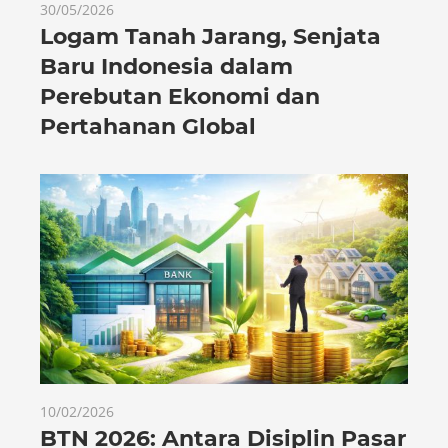
30/05/2026
Logam Tanah Jarang, Senjata
Baru Indonesia dalam
Perebutan Ekonomi dan
Pertahanan Global
10/02/2026
BTN 2026: Antara Disiplin Pasar