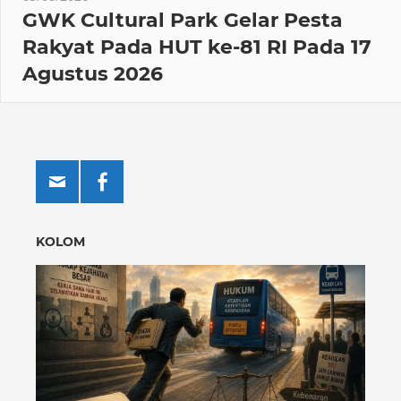
GWK Cultural Park Gelar Pesta
Rakyat Pada HUT ke-81 RI Pada 17
Agustus 2026
KOLOM