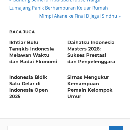
Post
Post:
Lumajang Panik Berhamburan Keluar Rumah
navigation
Next
Mimpi Akane ke Final Dijegal Sindhu
Post:
BACA JUGA
Ikhtiar Bulu
Daihatsu Indonesia
Tangkis Indonesia
Masters 2026:
Melawan Waktu
Sukses Prestasi
dan Badai Ekonomi
dan Penyelenggara
Indonesia Bidik
Sirnas Mengukur
Satu Gelar di
Kemampuan
Indonesia Open
Pemain Kelompok
2025
Umur